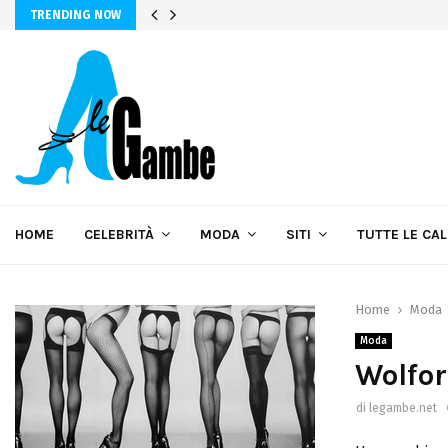
TRENDING NOW
HOME
CELEBRITÀ
MODA
SITI
TUTTE LE CA
Home
Moda
Moda
Wolfo
di
legambe.net