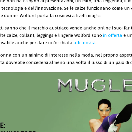
he non ha bisogno di presentazioni, un mito, una leggenda, il 
a tecnologia e dell’innovazione. Se le calze funzionano come un
e donne, Wolford porta la cosmesi a livelli magici.
ti sanno che il marchio austriaco vende anche online i suoi fant
olte calze, collant, leggings e lingerie Wolford sono
in offerta
e un
ensabile anche per dare un’occhiata
alle novità
.
nna con un minimo di interesse nella moda, nel proprio aspet
nità dovrebbe concedersi almeno una volta il lusso di un paio di 