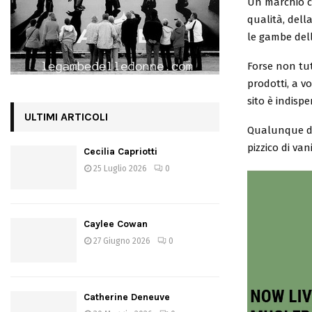
Un marchio c
qualità, dell
le gambe dell
Forse non tut
prodotti, a v
sito è indisp
ULTIMI ARTICOLI
Qualunque do
pizzico di va
Cecilia Capriotti
25 Luglio 2026
0
Caylee Cowan
27 Giugno 2026
0
Catherine Deneuve