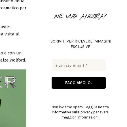
massimo della
o
 cosmetico per
r
R
NE VUOI ANCORA?
:
C
astici
H
a visita al
ISCRIVITI PER RICEVERE IMMAGINI
ESCLUSIVE
to e con un
calze Wolford.
Non inviamo spam! Leggi la nostra
Informativa sulla privacy
per avere
maggiori informazioni.