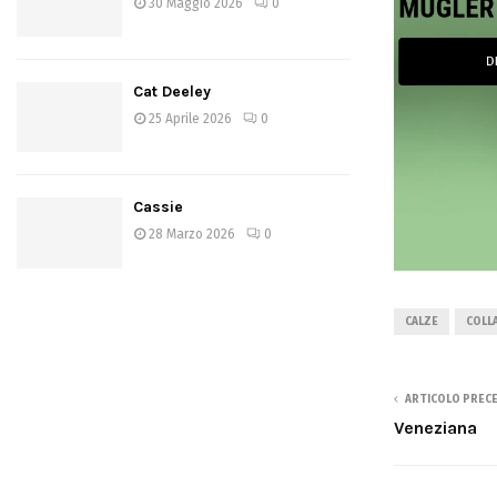
30 Maggio 2026
0
Cat Deeley
25 Aprile 2026
0
Cassie
28 Marzo 2026
0
CALZE
COLL
ARTICOLO PREC
Veneziana