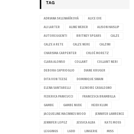
TAG
ADRIANA SKLENAŘÍKOVÁ
ALICE EVE
ALI LARTER
ALINE WEBER
ALISON HAISLIP
AUTOREGGENTI
BRITNEY SPEARS
CALZE
CALZE A RETE
CALZE NERE
CALZINI
CHARISMA CARPENTER
CHLOË MORETZ
CLARA ALONSO
COLLANT
COLLANT NERI
DEBORA CAPRIOGLIO
DIANE KRUGER
DITA VON TEESE
DOMINIQUE SWAIN
ELENA SANTARELLI
ELENOIRE CASALEGNO
FEDERICA PANICUCCI
FRANCESCA BRAMBILLA
GAMBE
GAMBE NUDE
HEIDI KLUM
JACQUELINE MACINNES WOOD
JENNIFER LAWRENCE
JENNIFER LOPEZ
JESSICA ALBA
KATE MOSS
LEGGINGS
LGDD
LINGERIE
MISS