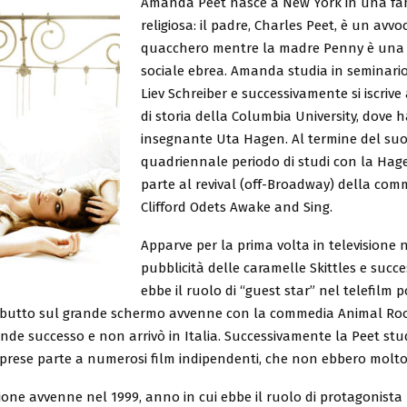
Amanda Peet nasce a New York in una fam
religiosa: il padre, Charles Peet, è un avvo
quacchero mentre la madre Penny è una 
sociale ebrea. Amanda studia in seminario
Liev Schreiber e successivamente si iscrive 
di storia della Columbia University, dove 
insegnante Uta Hagen. Al termine del su
quadriennale periodo di studi con la Ha
parte al revival (off-Broadway) della com
Clifford Odets Awake and Sing.
Apparve per la prima volta in televisione 
pubblicità delle caramelle Skittles e succ
ebbe il ruolo di “guest star” nel telefilm p
debutto sul grande schermo avvenne con la commedia Animal Roo
de successo e non arrivò in Italia. Successivamente la Peet stu
 prese parte a numerosi film indipendenti, che non ebbero molto
one avvenne nel 1999, anno in cui ebbe il ruolo di protagonista 