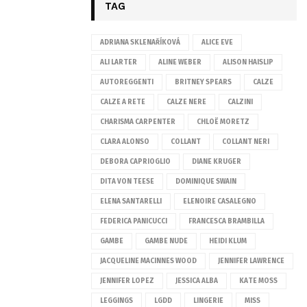
TAG
ADRIANA SKLENAŘÍKOVÁ
ALICE EVE
ALI LARTER
ALINE WEBER
ALISON HAISLIP
AUTOREGGENTI
BRITNEY SPEARS
CALZE
CALZE A RETE
CALZE NERE
CALZINI
CHARISMA CARPENTER
CHLOË MORETZ
CLARA ALONSO
COLLANT
COLLANT NERI
DEBORA CAPRIOGLIO
DIANE KRUGER
DITA VON TEESE
DOMINIQUE SWAIN
ELENA SANTARELLI
ELENOIRE CASALEGNO
FEDERICA PANICUCCI
FRANCESCA BRAMBILLA
GAMBE
GAMBE NUDE
HEIDI KLUM
JACQUELINE MACINNES WOOD
JENNIFER LAWRENCE
JENNIFER LOPEZ
JESSICA ALBA
KATE MOSS
LEGGINGS
LGDD
LINGERIE
MISS