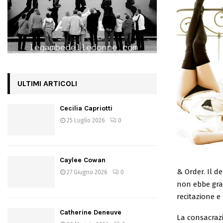
ULTIMI ARTICOLI
Cecilia Capriotti
25 Luglio 2026
0
Caylee Cowan
& Order. Il 
27 Giugno 2026
0
non ebbe gran
recitazione e
Catherine Deneuve
La consacrazi