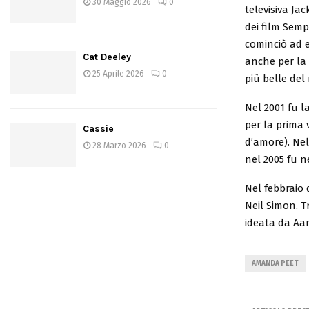
30 Maggio 2026
0
televisiva Ja
dei film Semp
cominciò ad 
Cat Deeley
anche per la 
25 Aprile 2026
0
più belle de
Nel 2001 fu 
per la prima 
Cassie
d’amore). Nel
28 Marzo 2026
0
nel 2005 fu n
Nel febbraio 
Neil Simon. Tr
ideata da Aar
AMANDA PEET