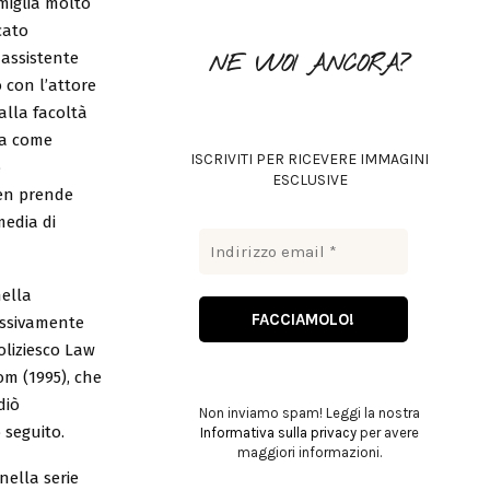
iglia molto
o
cato
r
R
assistente
NE VUOI ANCORA?
:
C
 con l’attore
alla facoltà
H
ha come
ISCRIVITI PER RICEVERE IMMAGINI
o
ESCLUSIVE
gen prende
media di
nella
essivamente
oliziesco Law
m (1995), che
diò
Non inviamo spam! Leggi la nostra
 seguito.
Informativa sulla privacy
per avere
maggiori informazioni.
nella serie