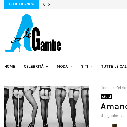
TRENDING NOW
HOME
CELEBRITÀ
MODA
SITI
TUTTE LE CA
Home
Celebr
Attrici
Amand
di
legambe.net