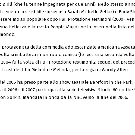
ck & Jill (che la tenne impegnata per due anni). Nello stesso ann
licemente irresistibile (insieme a Sarah Michelle Gellar) e Body S
essere molto popolare dopo FBI: Protezione testimoni (2000). Ve
sua bellezza e la rivista People Magazine la inserì nella lista de
l mondo.
la protagonista della commedia adolescenziale americana Assatan
volta si imbatteva in un ruolo comico (lo fece una seconda volta 
 2004 fu la volta di FBI: Protezione testimoni 2, sequel del prec
el cast del film Melinda e Melinda, per la regia di Woody Allen.
del 2006 ha preso parte allo show teatrale Barefoot in the Park, p
a il 2006 e il 2007 partecipa alla serie televisiva Studio 60 on the
on Sorkin, mandata in onda dalla NBC verso la fine del 2006.