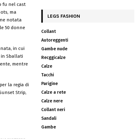
o fu nel cast
hots, ma
LEGS FASHION
nne notata
lle 50 donne
Collant
Autoreggenti
ata, in cui
Gambe nude
in Sballati
Recggicalze
edente, mentre
Calze
Tacchi
Parigine
er la regia di
 Sunset Strip,
Calze a rete
Calze nere
Collant neri
Sandali
Gambe