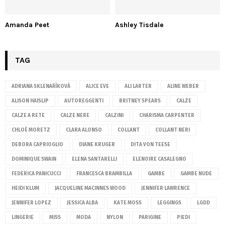
Amanda Peet
Ashley Tisdale
TAG
ADRIANA SKLENAŘÍKOVÁ
ALICE EVE
ALI LARTER
ALINE WEBER
ALISON HAISLIP
AUTOREGGENTI
BRITNEY SPEARS
CALZE
CALZE A RETE
CALZE NERE
CALZINI
CHARISMA CARPENTER
CHLOË MORETZ
CLARA ALONSO
COLLANT
COLLANT NERI
DEBORA CAPRIOGLIO
DIANE KRUGER
DITA VON TEESE
DOMINIQUE SWAIN
ELENA SANTARELLI
ELENOIRE CASALEGNO
FEDERICA PANICUCCI
FRANCESCA BRAMBILLA
GAMBE
GAMBE NUDE
HEIDI KLUM
JACQUELINE MACINNES WOOD
JENNIFER LAWRENCE
JENNIFER LOPEZ
JESSICA ALBA
KATE MOSS
LEGGINGS
LGDD
LINGERIE
MISS
MODA
NYLON
PARIGINE
PIEDI