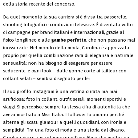
della storia recente del concorso.
Da quel momento la sua carriera si è divisa tra passerelle,
shooting fotografici e conduzioni televisive. È diventata volto
di campagne per brand italiani e internazionali, grazie al
fisico longilineo e alle
gambe perfette
, che non passano mai
inosservate. Nel mondo della moda, Carolina è apprezzata
proprio per quella combinazione rara di eleganza e naturale
sensualità: non ha bisogno di esagerare per essere
seducente, e ogni look – dalle gonne corte ai tailleur con
collant velati – sembra disegnato per lei.
Il suo profilo Instagram è una vetrina curata ma mai
artificiosa: foto in collant, outfit serali, momenti sportivi e
viaggi. Si percepisce sempre la stessa cifra di autenticità che
aveva mostrato a Miss Italia. I follower la amano perché
alterna gli scatti glamour a quelli quotidiani, con ironia e
semplicità. Tra una foto di moda e una storia dal divano,
Carolina riesce a mantenere quell’equilibrio che molte sue