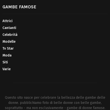
GAMBE FAMOSE
Attrici
Cantanti
Celebrità
Modelle
Tv Star
Moda
Siti
Varie
Questo sito nasce per celebrare la bellezza delle gambe delle
donne. pubblichiamo foto di belle donne con belle gambe,
soprattutto - ma non esclusivamente - gambe di donne famose.