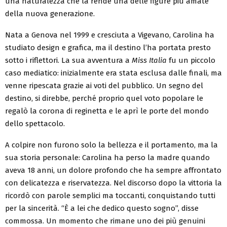
una naturalezza che la rende una delle figure più amate
della nuova generazione.
Nata a Genova nel 1999 e cresciuta a Vigevano, Carolina ha
studiato design e grafica, ma il destino l’ha portata presto
sotto i riflettori. La sua avventura a
Miss Italia
fu un piccolo
caso mediatico: inizialmente era stata esclusa dalle finali, ma
venne ripescata grazie ai voti del pubblico. Un segno del
destino, si direbbe, perché proprio quel voto popolare le
regalò la corona di reginetta e le aprì le porte del mondo
dello spettacolo.
A colpire non furono solo la bellezza e il portamento, ma la
sua storia personale: Carolina ha perso la madre quando
aveva 18 anni, un dolore profondo che ha sempre affrontato
con delicatezza e riservatezza. Nel discorso dopo la vittoria la
ricordò con parole semplici ma toccanti, conquistando tutti
per la sincerità. “È a lei che dedico questo sogno”, disse
commossa. Un momento che rimane uno dei più genuini