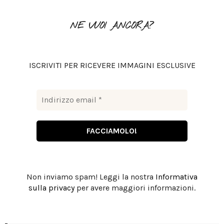
f
A
o
NE VUOI ANCORA?
r
R
:
C
ISCRIVITI PER RICEVERE IMMAGINI ESCLUSIVE
H
Non inviamo spam! Leggi la nostra
Informativa
sulla privacy
per avere maggiori informazioni.