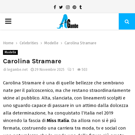
Facebook
Twitter
Instagram
Pinterest
Tumblr
PRIMARY
MENU
Home
Celebrities
Modelle
Carolina Stramare
Modelle
Carolina Stramare
di
legambe.net
29 Novembre 2025
1
503
Carolina Stramare è una di quelle bellezze che sembrano
nate per il palcoscenico, ma che restano straordinariamente
vicine al pubblico. Alta, slanciata, con lineamenti scolpiti e
uno sguardo capace di passare in un attimo dalla dolcezza
alla determinazione, ha conquistato l’Italia nel 2019
vincendo la fascia di
Miss Italia
. Da allora non si è più
fermata, costruendo una carriera tra moda, tv e social con