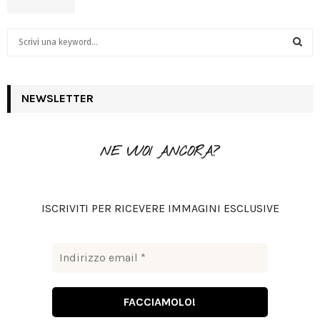
S
e
a
S
r
c
NEWSLETTER
E
h
f
A
o
NE VUOI ANCORA?
r
R
:
C
ISCRIVITI PER RICEVERE IMMAGINI ESCLUSIVE
H