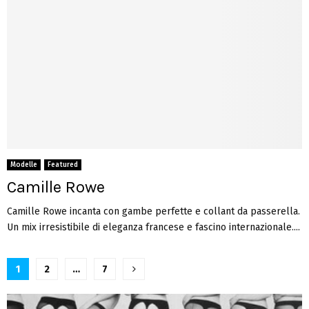
Modelle
Featured
Camille Rowe
Camille Rowe incanta con gambe perfette e collant da passerella.
Un mix irresistibile di eleganza francese e fascino internazionale....
Paginazione
1
2
…
7
degli