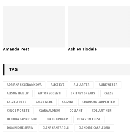
Amanda Peet
Ashley Tisdale
TAG
ADRIANA SKLENAŘÍKOVÁ
ALICE EVE
ALI LARTER
ALINE WEBER
ALISON HAISLIP
AUTOREGGENTI
BRITNEY SPEARS
CALZE
CALZE A RETE
CALZE NERE
CALZINI
CHARISMA CARPENTER
CHLOË MORETZ
CLARA ALONSO
COLLANT
COLLANT NERI
DEBORA CAPRIOGLIO
DIANE KRUGER
DITA VON TEESE
DOMINIQUE SWAIN
ELENA SANTARELLI
ELENOIRE CASALEGNO