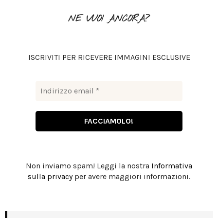
f
A
o
NE VUOI ANCORA?
r
R
:
C
ISCRIVITI PER RICEVERE IMMAGINI ESCLUSIVE
H
Non inviamo spam! Leggi la nostra
Informativa
sulla privacy
per avere maggiori informazioni.