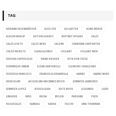
TAG
ADRIANA SKLENAŘÍKOVÁ
ALICE EVE
ALI LARTER
ALINE WEBER
ALISON HAISLIP
AUTOREGGENTI
BRITNEY SPEARS
CALZE
CALZE A RETE
CALZE NERE
CALZINI
CHARISMA CARPENTER
CHLOË MORETZ
CLARA ALONSO
COLLANT
COLLANT NERI
DEBORA CAPRIOGLIO
DIANE KRUGER
DITA VON TEESE
DOMINIQUE SWAIN
ELENA SANTARELLI
ELENOIRE CASALEGNO
FEDERICA PANICUCCI
FRANCESCA BRAMBILLA
GAMBE
GAMBE NUDE
HEIDI KLUM
JACQUELINE MACINNES WOOD
JENNIFER LAWRENCE
JENNIFER LOPEZ
JESSICA ALBA
KATE MOSS
LEGGINGS
LGDD
LINGERIE
MISS
MODA
NYLON
PARIGINE
PIEDI
REGGICALZE
SANDALI
SARKA
TACCHI
UMA THURMAN