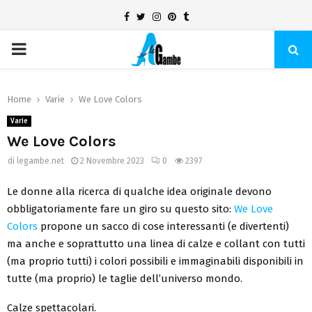
Facebook
Twitter
Instagram
Pinterest
Tumblr
PRIMARY
MENU
Home
Varie
We Love Colors
Varie
We Love Colors
di
legambe.net
2 Novembre 2023
0
2397
Le donne alla ricerca di qualche idea originale devono
obbligatoriamente fare un giro su questo sito:
We Love
Colors
propone un sacco di cose interessanti (e divertenti)
ma anche e soprattutto una linea di calze e collant con tutti
(ma proprio tutti) i colori possibili e immaginabili disponibili in
tutte (ma proprio) le taglie dell’universo mondo.
Calze spettacolari.