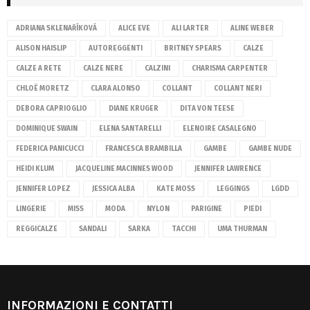
ADRIANA SKLENAŘÍKOVÁ
ALICE EVE
ALI LARTER
ALINE WEBER
ALISON HAISLIP
AUTOREGGENTI
BRITNEY SPEARS
CALZE
CALZE A RETE
CALZE NERE
CALZINI
CHARISMA CARPENTER
CHLOË MORETZ
CLARA ALONSO
COLLANT
COLLANT NERI
DEBORA CAPRIOGLIO
DIANE KRUGER
DITA VON TEESE
DOMINIQUE SWAIN
ELENA SANTARELLI
ELENOIRE CASALEGNO
FEDERICA PANICUCCI
FRANCESCA BRAMBILLA
GAMBE
GAMBE NUDE
HEIDI KLUM
JACQUELINE MACINNES WOOD
JENNIFER LAWRENCE
JENNIFER LOPEZ
JESSICA ALBA
KATE MOSS
LEGGINGS
LGDD
LINGERIE
MISS
MODA
NYLON
PARIGINE
PIEDI
REGGICALZE
SANDALI
SARKA
TACCHI
UMA THURMAN
INFORMAZIONI E CONTATTI