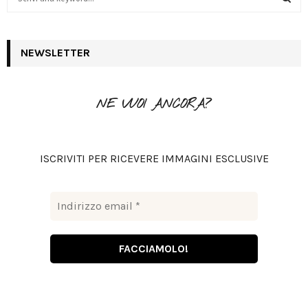
e
a
S
r
c
NEWSLETTER
E
h
f
A
o
NE VUOI ANCORA?
r
R
:
C
ISCRIVITI PER RICEVERE IMMAGINI ESCLUSIVE
H