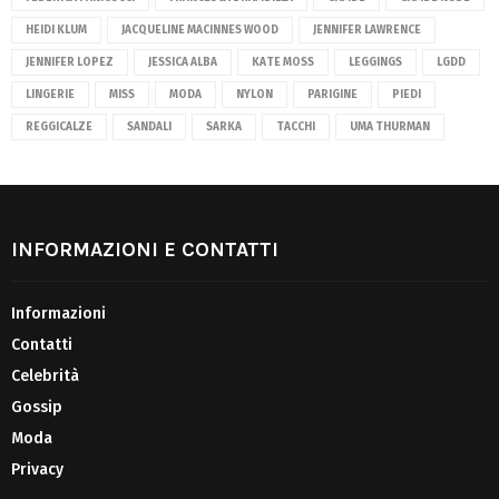
HEIDI KLUM
JACQUELINE MACINNES WOOD
JENNIFER LAWRENCE
JENNIFER LOPEZ
JESSICA ALBA
KATE MOSS
LEGGINGS
LGDD
LINGERIE
MISS
MODA
NYLON
PARIGINE
PIEDI
REGGICALZE
SANDALI
SARKA
TACCHI
UMA THURMAN
INFORMAZIONI E CONTATTI
Informazioni
Contatti
Celebrità
Gossip
Moda
Privacy