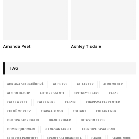
Amanda Peet
Ashley Tisdale
TAG
ADRIANA SKLENAŘÍKOVÁ
ALICE EVE
ALI LARTER
ALINE WEBER
ALISON HAISLIP
AUTOREGGENTI
BRITNEY SPEARS
CALZE
CALZE A RETE
CALZE NERE
CALZINI
CHARISMA CARPENTER
CHLOË MORETZ
CLARA ALONSO
COLLANT
COLLANT NERI
DEBORA CAPRIOGLIO
DIANE KRUGER
DITA VON TEESE
DOMINIQUE SWAIN
ELENA SANTARELLI
ELENOIRE CASALEGNO
FEDERICA PANICUCCI
FRANCESCA BRAMBILLA
GAMBE
GAMBE NUDE