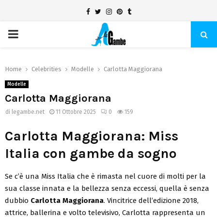
Facebook
Twitter
Instagram
Pinterest
Tumblr
PRIMARY
MENU
Home
Celebrities
Modelle
Carlotta Maggiorana
Modelle
Carlotta Maggiorana
di
legambe.net
11 Ottobre 2025
0
159
Carlotta Maggiorana: Miss
Italia con gambe da sogno
Se c’è una Miss Italia che è rimasta nel cuore di molti per la
sua classe innata e la bellezza senza eccessi, quella è senza
dubbio
Carlotta Maggiorana
. Vincitrice dell’edizione 2018,
attrice, ballerina e volto televisivo, Carlotta rappresenta un