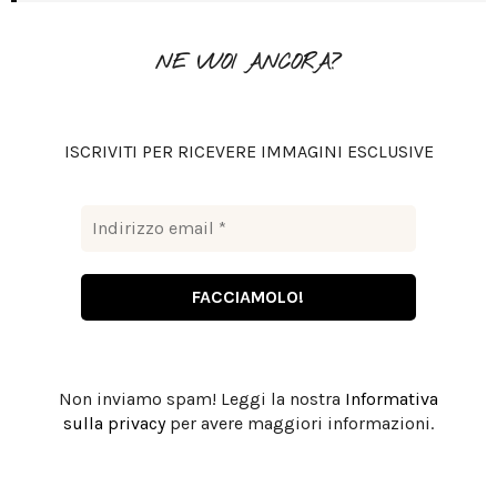
f
A
o
NE VUOI ANCORA?
r
R
:
C
ISCRIVITI PER RICEVERE IMMAGINI ESCLUSIVE
H
Non inviamo spam! Leggi la nostra
Informativa
sulla privacy
per avere maggiori informazioni.