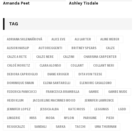
Amanda Peet
Ashley Tisdale
TAG
ADRIANA SKLENAŘÍKOVÁ
ALICE EVE
ALI LARTER
ALINE WEBER
ALISON HAISLIP
AUTOREGGENTI
BRITNEY SPEARS
CALZE
CALZE A RETE
CALZE NERE
CALZINI
CHARISMA CARPENTER
CHLOË MORETZ
CLARA ALONSO
COLLANT
COLLANT NERI
DEBORA CAPRIOGLIO
DIANE KRUGER
DITA VON TEESE
DOMINIQUE SWAIN
ELENA SANTARELLI
ELENOIRE CASALEGNO
FEDERICA PANICUCCI
FRANCESCA BRAMBILLA
GAMBE
GAMBE NUDE
HEIDI KLUM
JACQUELINE MACINNES WOOD
JENNIFER LAWRENCE
JENNIFER LOPEZ
JESSICA ALBA
KATE MOSS
LEGGINGS
LGDD
LINGERIE
MISS
MODA
NYLON
PARIGINE
PIEDI
REGGICALZE
SANDALI
SARKA
TACCHI
UMA THURMAN