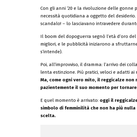
Con gli anni ’20 e la rivoluzione delle gonne p
necessità quotidiana a oggetto del desiderio. 
scandalo! – lo lasciavano intravedere durante 
Il boom del dopoguerra segnò l’età d’oro del re
migliori, e le pubblicità iniziarono a sfrutta
s’intende).
Poi, all’improvviso, il dramma: l’arrivo dei c
lenta estinzione. Più pratici, veloci e adatti a
Ma, come ogni vero mito, il reggicalze non m
pazientemente il suo momento per tornare
E quel momento è arrivato:
oggi il reggical
simbolo di femminilità che non ha più nulla 
scelta.