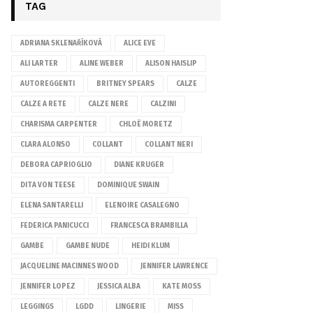
TAG
ADRIANA SKLENAŘÍKOVÁ
ALICE EVE
ALI LARTER
ALINE WEBER
ALISON HAISLIP
AUTOREGGENTI
BRITNEY SPEARS
CALZE
CALZE A RETE
CALZE NERE
CALZINI
CHARISMA CARPENTER
CHLOË MORETZ
CLARA ALONSO
COLLANT
COLLANT NERI
DEBORA CAPRIOGLIO
DIANE KRUGER
DITA VON TEESE
DOMINIQUE SWAIN
ELENA SANTARELLI
ELENOIRE CASALEGNO
FEDERICA PANICUCCI
FRANCESCA BRAMBILLA
GAMBE
GAMBE NUDE
HEIDI KLUM
JACQUELINE MACINNES WOOD
JENNIFER LAWRENCE
JENNIFER LOPEZ
JESSICA ALBA
KATE MOSS
LEGGINGS
LGDD
LINGERIE
MISS