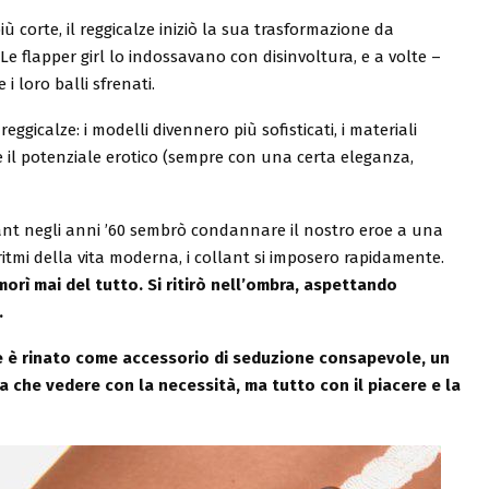
iù corte, il reggicalze iniziò la sua trasformazione da
Le flapper girl lo indossavano con disinvoltura, e a volte –
i loro balli sfrenati.
ggicalze: i modelli divennero più sofisticati, i materiali
rne il potenziale erotico (sempre con una certa eleganza,
ollant negli anni ’60 sembrò condannare il nostro eroe a una
i ritmi della vita moderna, i collant si imposero rapidamente.
orì mai del tutto. Si ritirò nell’ombra, aspettando
.
ze è rinato come accessorio di seduzione consapevole, un
a che vedere con la necessità, ma tutto con il piacere e la