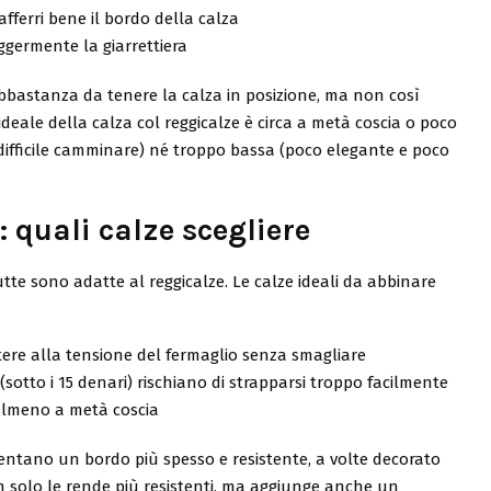
afferri bene il bordo della calza
ggermente la giarrettiera
 abbastanza da tenere la calza in posizione, ma non così
 ideale della calza col reggicalze è circa a metà coscia o poco
difficile camminare) né troppo bassa (poco elegante e poco
 quali calze scegliere
tte sono adatte al reggicalze. Le calze ideali da abbinare
stere alla tensione del fermaglio senza smagliare
i (sotto i 15 denari) rischiano di strapparsi troppo facilmente
 almeno a metà coscia
sentano un bordo più spesso e resistente, a volte decorato
on solo le rende più resistenti, ma aggiunge anche un