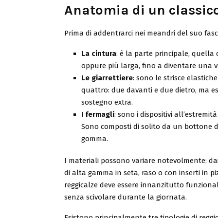
Anatomia di un classic
Prima di addentrarci nei meandri del suo fasc
La cintura
: è la parte principale, quella 
oppure più larga, fino a diventare una ve
Le giarrettiere
: sono le strisce elastic
quattro: due davanti e due dietro, ma esi
sostegno extra.
I fermagli
: sono i dispositivi all’estremi
Sono composti di solito da un bottone d
gomma.
I materiali possono variare notevolmente: dai 
di alta gamma in seta, raso o con inserti in p
reggicalze deve essere innanzitutto funzional
senza scivolare durante la giornata.
Esistono principalmente tre tipologie di reggic