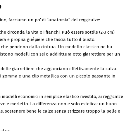
o
ino, facciamo un po’ di “anatomia” del reggicalze:
che circonda la vita o i fianchi. Può essere sottile (2-3 cm)
ra e propria guêpière che fascia tutto il busto.
he che pendono dalla cintura. Un modello classico ne ha
stono modelli con sei o addirittura otto giarrettiere per un
tà delle giarrettiere che agganciano effettivamente la calza.
i gomma e una clip metallica con un piccolo passante in
modelli economici in semplice elastico rivestito, ai reggicalze
izzo e merletto. La differenza non è solo estetica: un buon
e, sostenere bene le calze senza strizzare troppo la pelle e
alze: