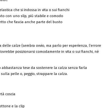
lastica che si indossa in vita o sui fianchi
rato con uno slip, più stabile e comodo
rsetto che fascia anche parte del busto
ma delle calze (sembra ovvio, ma parlo per esperienza, l’errore
dovrebbe posizionarsi comodamente in vita o sui fianchi, né
o abbastanza tese da sostenere la calza senza farla
sulla pelle o, peggio, strappare la calza.
età coscia
ottone e la clip