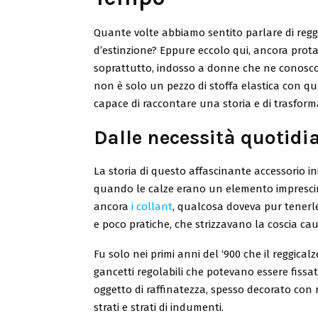
Quante volte abbiamo sentito parlare di reggic
d’estinzione? Eppure eccolo qui, ancora protago
soprattutto, indosso a donne che ne conoscono
non è solo un pezzo di stoffa elastica con q
capace di raccontare una storia e di trasform
Dalle necessità quotidi
La storia di questo affascinante accessorio i
quando le calze erano un elemento imprescin
ancora
i collant
, qualcosa doveva pur tenerle 
e poco pratiche, che strizzavano la coscia ca
Fu solo nei primi anni del ‘900 che il reggica
gancetti regolabili che potevano essere fissat
oggetto di raffinatezza, spesso decorato con
strati e strati di indumenti.