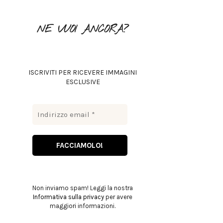
o
r
R
NE VUOI ANCORA?
:
C
H
ISCRIVITI PER RICEVERE IMMAGINI
ESCLUSIVE
Non inviamo spam! Leggi la nostra
Informativa sulla privacy
per avere
maggiori informazioni.