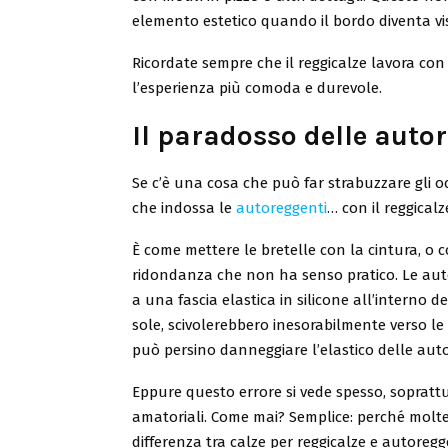
elemento estetico quando il bordo diventa vis
Ricordate sempre che il reggicalze lavora co
l’esperienza più comoda e durevole.
Il paradosso delle auto
Se c’è una cosa che può far strabuzzare gli 
che indossa le
autoreggenti
… con il reggicalz
È come mettere le bretelle con la cintura, o
ridondanza che non ha senso pratico. Le auto
a una fascia elastica in silicone all’interno d
sole, scivolerebbero inesorabilmente verso le 
può persino danneggiare l’elastico delle auto
Eppure questo errore si vede spesso, soprattut
amatoriali. Come mai? Semplice: perché molt
differenza tra calze per reggicalze e autoregge