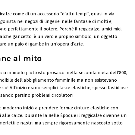
alze come di un accessorio “d’altri tempi”, quasi in via
nista nei negozi di lingerie, nelle fantasie di molti e,
 perfettamente il potere. Perché il reggicalze, amici miei,
ualche gancetto: è un vero e proprio simbolo, un oggetto
are un paio di gambe in un’opera d’arte.
ane al mito
nizia in modo piuttosto prosaico: nella seconda metà dell’800,
dibile dell’abbigliamento femminile ma non esistevano
su! All’inizio erano semplici fasce elastiche, spesso fastidiose
usando persino problemi circolatori.
lze moderno iniziò a prendere forma: cinture elastiche con
i alle calze. Durante la Belle Époque il reggicalze divenne un
 merletti e nastri, ma sempre rigorosamente nascosto sotto