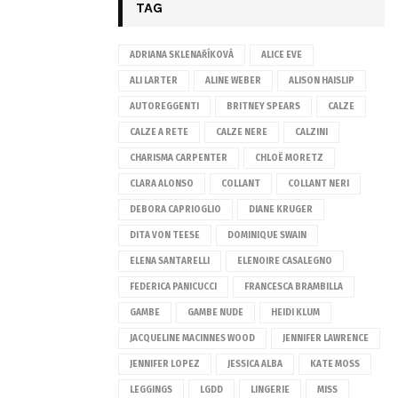
TAG
ADRIANA SKLENAŘÍKOVÁ
ALICE EVE
ALI LARTER
ALINE WEBER
ALISON HAISLIP
AUTOREGGENTI
BRITNEY SPEARS
CALZE
CALZE A RETE
CALZE NERE
CALZINI
CHARISMA CARPENTER
CHLOË MORETZ
CLARA ALONSO
COLLANT
COLLANT NERI
DEBORA CAPRIOGLIO
DIANE KRUGER
DITA VON TEESE
DOMINIQUE SWAIN
ELENA SANTARELLI
ELENOIRE CASALEGNO
FEDERICA PANICUCCI
FRANCESCA BRAMBILLA
GAMBE
GAMBE NUDE
HEIDI KLUM
JACQUELINE MACINNES WOOD
JENNIFER LAWRENCE
JENNIFER LOPEZ
JESSICA ALBA
KATE MOSS
LEGGINGS
LGDD
LINGERIE
MISS