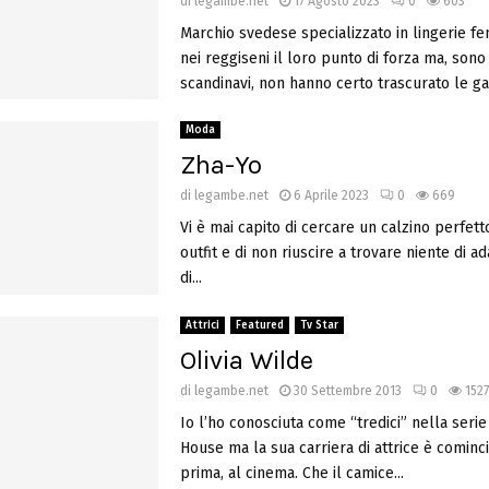
di
legambe.net
17 Agosto 2023
0
603
Marchio svedese specializzato in lingerie f
nei reggiseni il loro punto di forza ma, so
scandinavi, non hanno certo trascurato le ga
Moda
Zha-Yo
di
legambe.net
6 Aprile 2023
0
669
Vi è mai capito di cercare un calzino perfett
outfit e di non riuscire a trovare niente di ad
di...
Attrici
Featured
Tv Star
Olivia Wilde
di
legambe.net
30 Settembre 2013
0
1527
Io l’ho conosciuta come “tredici” nella serie
House ma la sua carriera di attrice è cominc
prima, al cinema. Che il camice...