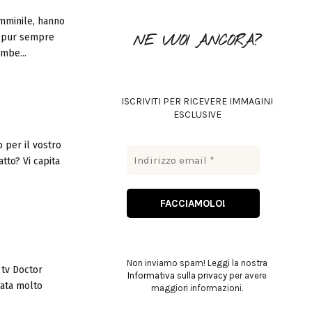
o
emminile, hanno
r
R
no pur sempre
NE VUOI ANCORA?
:
mbe...
C
H
ISCRIVITI PER RICEVERE IMMAGINI
ESCLUSIVE
o per il vostro
atto? Vi capita
Non inviamo spam! Leggi la nostra
 tv Doctor
Informativa sulla privacy
per avere
iata molto
maggiori informazioni.