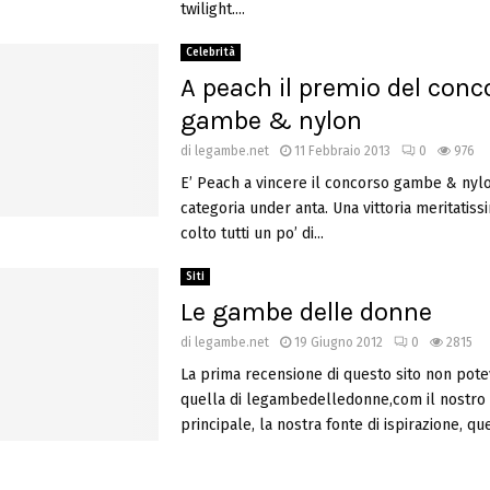
twilight....
Celebrità
A peach il premio del conc
gambe & nylon
di
legambe.net
11 Febbraio 2013
0
976
E’ Peach a vincere il concorso gambe & nyl
categoria under anta. Una vittoria meritatis
colto tutti un po’ di...
Siti
Le gambe delle donne
di
legambe.net
19 Giugno 2012
0
2815
La prima recensione di questo sito non pot
quella di legambedelledonne,com il nostro s
principale, la nostra fonte di ispirazione, que