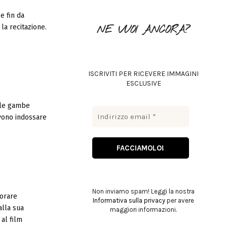
o
e fin da
r
R
a recitazione.
NE VUOI ANCORA?
:
C
H
ISCRIVITI PER RICEVERE IMMAGINI
ESCLUSIVE
 le gambe
vono indossare
Non inviamo spam! Leggi la nostra
vorare
Informativa sulla privacy
per avere
alla sua
maggiori informazioni.
al film