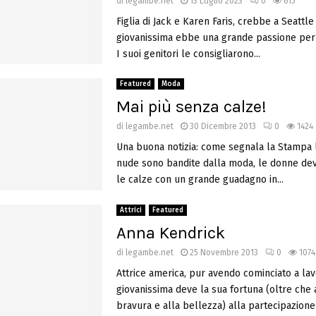
di
legambe.net
13 Luglio 2023
0
615
Figlia di Jack e Karen Faris, crebbe a Seattle 
giovanissima ebbe una grande passione per l
I suoi genitori le consigliarono...
Featured
Moda
Mai più senza calze!
di
legambe.net
30 Dicembre 2013
0
1424
Una buona notizia: come segnala la Stampa
nude sono bandite dalla moda, le donne de
le calze con un grande guadagno in...
Attrici
Featured
Anna Kendrick
di
legambe.net
25 Novembre 2013
0
1074
Attrice america, pur avendo cominciato a la
giovanissima deve la sua fortuna (oltre che 
bravura e alla bellezza) alla partecipazione 