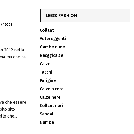
LEGS FASHION
orso
Collant
Autoreggenti
Gambe nude
on 2012 nella
Recggicalze
sima ma che ha
Calze
Tacchi
Parigine
Calze a rete
Calze nere
eva che essere
Collant neri
ito sito
Sandali
llo che...
Gambe