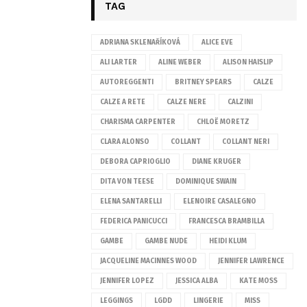
TAG
ADRIANA SKLENAŘÍKOVÁ
ALICE EVE
ALI LARTER
ALINE WEBER
ALISON HAISLIP
AUTOREGGENTI
BRITNEY SPEARS
CALZE
CALZE A RETE
CALZE NERE
CALZINI
CHARISMA CARPENTER
CHLOË MORETZ
CLARA ALONSO
COLLANT
COLLANT NERI
DEBORA CAPRIOGLIO
DIANE KRUGER
DITA VON TEESE
DOMINIQUE SWAIN
ELENA SANTARELLI
ELENOIRE CASALEGNO
FEDERICA PANICUCCI
FRANCESCA BRAMBILLA
GAMBE
GAMBE NUDE
HEIDI KLUM
JACQUELINE MACINNES WOOD
JENNIFER LAWRENCE
JENNIFER LOPEZ
JESSICA ALBA
KATE MOSS
LEGGINGS
LGDD
LINGERIE
MISS