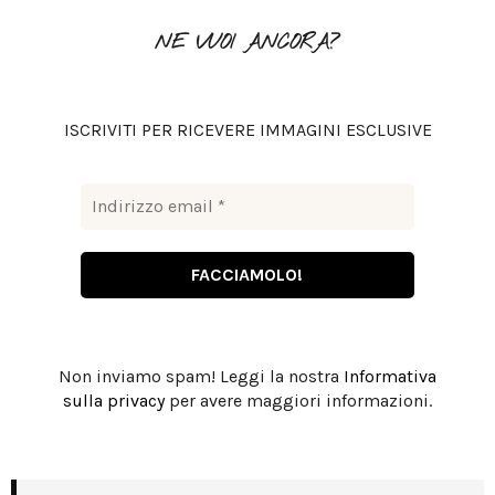
f
A
o
NE VUOI ANCORA?
r
R
:
C
ISCRIVITI PER RICEVERE IMMAGINI ESCLUSIVE
H
Non inviamo spam! Leggi la nostra
Informativa
sulla privacy
per avere maggiori informazioni.