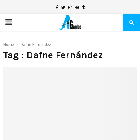
Facebook
Twitter
Instagram
Pinterest
Tumblr
PRIMARY
MENU
Home
Dafne Fernández
Tag : Dafne Fernández