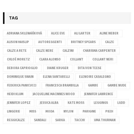
TAG
ADRIANA SKLENAŘÍKOVÁ
ALICE EVE
ALI LARTER
ALINE WEBER
ALISON HAISLIP
AUTOREGGENTI
BRITNEY SPEARS
CALZE
CALZE A RETE
CALZE NERE
CALZINI
CHARISMA CARPENTER
CHLOË MORETZ
CLARA ALONSO
COLLANT
COLLANT NERI
DEBORA CAPRIOGLIO
DIANE KRUGER
DITA VON TEESE
DOMINIQUE SWAIN
ELENA SANTARELLI
ELENOIRE CASALEGNO
FEDERICA PANICUCCI
FRANCESCA BRAMBILLA
GAMBE
GAMBE NUDE
HEIDI KLUM
JACQUELINE MACINNES WOOD
JENNIFER LAWRENCE
JENNIFER LOPEZ
JESSICA ALBA
KATE MOSS
LEGGINGS
LGDD
LINGERIE
MISS
MODA
NYLON
PARIGINE
PIEDI
REGGICALZE
SANDALI
SARKA
TACCHI
UMA THURMAN