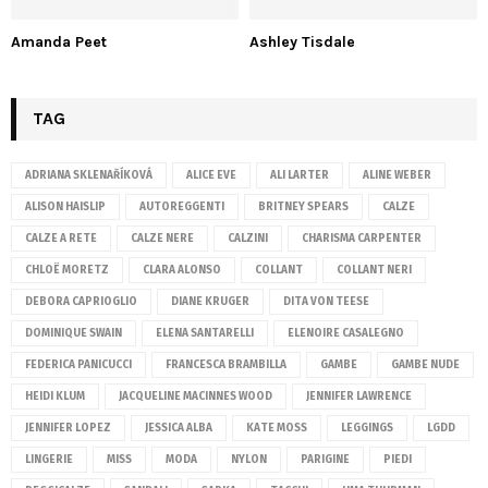
Amanda Peet
Ashley Tisdale
TAG
ADRIANA SKLENAŘÍKOVÁ
ALICE EVE
ALI LARTER
ALINE WEBER
ALISON HAISLIP
AUTOREGGENTI
BRITNEY SPEARS
CALZE
CALZE A RETE
CALZE NERE
CALZINI
CHARISMA CARPENTER
CHLOË MORETZ
CLARA ALONSO
COLLANT
COLLANT NERI
DEBORA CAPRIOGLIO
DIANE KRUGER
DITA VON TEESE
DOMINIQUE SWAIN
ELENA SANTARELLI
ELENOIRE CASALEGNO
FEDERICA PANICUCCI
FRANCESCA BRAMBILLA
GAMBE
GAMBE NUDE
HEIDI KLUM
JACQUELINE MACINNES WOOD
JENNIFER LAWRENCE
JENNIFER LOPEZ
JESSICA ALBA
KATE MOSS
LEGGINGS
LGDD
LINGERIE
MISS
MODA
NYLON
PARIGINE
PIEDI