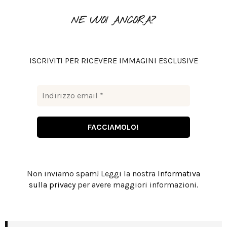
f
A
o
NE VUOI ANCORA?
r
R
:
C
ISCRIVITI PER RICEVERE IMMAGINI ESCLUSIVE
H
Non inviamo spam! Leggi la nostra
Informativa
sulla privacy
per avere maggiori informazioni.