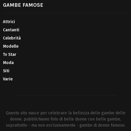
GAMBE FAMOSE
Attrici
Cantanti
Celebrità
Modelle
Tv Star
Moda
Siti
Varie
Questo sito nasce per celebrare la bellezza delle gambe delle
donne. pubblichiamo foto di belle donne con belle gambe,
soprattutto - ma non esclusivamente - gambe di donne famose.