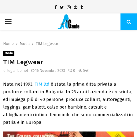
Facebook
Twitter
Instagram
Pinterest
Tumblr
PRIMARY
MENU
Home
Moda
TIM Legwear
Moda
TIM Legwear
di
legambe.net
16 Novembre 2023
0
543
Nata nel 1993,
TIM ltd
è stata la prima ditta privata a
produrre collant in Bulgaria. In 25 anni l’azienda è cresciuta,
ed impiega più di 40 persone, produce collant, autoreggenti,
leggings, gambalett, calze per bambine, catsuit e
abbigliamento intimo femminile che sono commercializzati in
patria e in Europa.