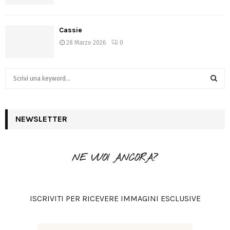
Cassie
28 Marzo 2026
0
S
e
a
S
r
c
NEWSLETTER
E
h
f
A
o
NE VUOI ANCORA?
r
R
:
C
ISCRIVITI PER RICEVERE IMMAGINI ESCLUSIVE
H