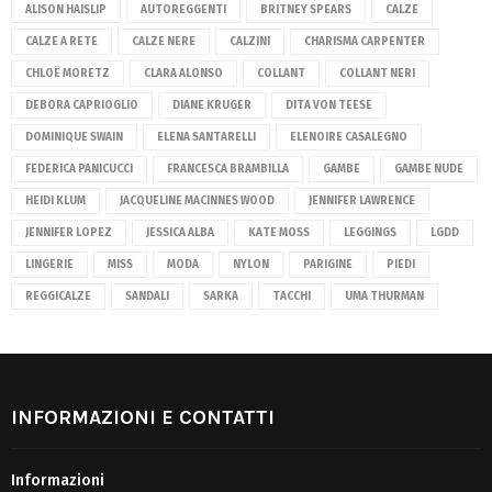
ALISON HAISLIP
AUTOREGGENTI
BRITNEY SPEARS
CALZE
CALZE A RETE
CALZE NERE
CALZINI
CHARISMA CARPENTER
CHLOË MORETZ
CLARA ALONSO
COLLANT
COLLANT NERI
DEBORA CAPRIOGLIO
DIANE KRUGER
DITA VON TEESE
DOMINIQUE SWAIN
ELENA SANTARELLI
ELENOIRE CASALEGNO
FEDERICA PANICUCCI
FRANCESCA BRAMBILLA
GAMBE
GAMBE NUDE
HEIDI KLUM
JACQUELINE MACINNES WOOD
JENNIFER LAWRENCE
JENNIFER LOPEZ
JESSICA ALBA
KATE MOSS
LEGGINGS
LGDD
LINGERIE
MISS
MODA
NYLON
PARIGINE
PIEDI
REGGICALZE
SANDALI
SARKA
TACCHI
UMA THURMAN
INFORMAZIONI E CONTATTI
Informazioni