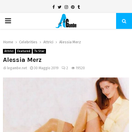
Facebook
Twitter
Instagram
Pinterest
Tumblr
PRIMARY
MENU
Home
Celebrities
Attrici
Alessia Merz
Attrici
Featured
Tv Star
Alessia Merz
di
legambe.net
30 Maggio 2019
2
19520