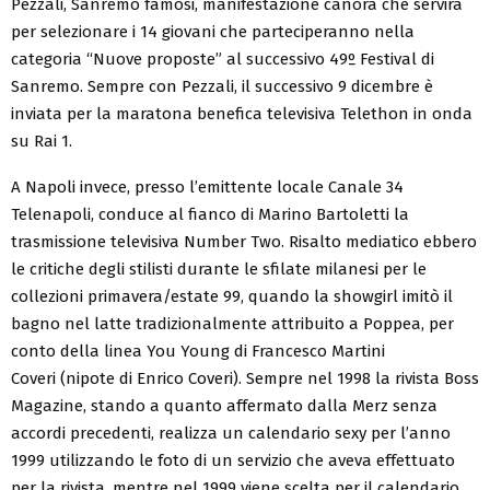
Pezzali, Sanremo famosi, manifestazione canora che servirà
per selezionare i 14 giovani che parteciperanno nella
categoria “Nuove proposte” al successivo 49º Festival di
Sanremo. Sempre con Pezzali, il successivo 9 dicembre è
inviata per la maratona benefica televisiva Telethon in onda
su Rai 1.
A Napoli invece, presso l’emittente locale Canale 34
Telenapoli, conduce al fianco di Marino Bartoletti la
trasmissione televisiva Number Two. Risalto mediatico ebbero
le critiche degli stilisti durante le sfilate milanesi per le
collezioni primavera/estate 99, quando la showgirl imitò il
bagno nel latte tradizionalmente attribuito a Poppea, per
conto della linea You Young di Francesco Martini
Coveri (nipote di Enrico Coveri). Sempre nel 1998 la rivista Boss
Magazine, stando a quanto affermato dalla Merz senza
accordi precedenti, realizza un calendario sexy per l’anno
1999 utilizzando le foto di un servizio che aveva effettuato
per la rivista, mentre nel 1999 viene scelta per il calendario