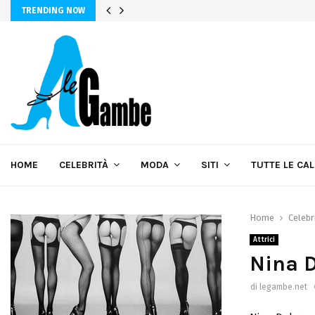
TRENDING NOW
HOME
CELEBRITÀ
MODA
SITI
TUTTE LE CA
Home
Celebr
Attrici
Nina 
di
legambe.net