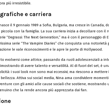
a più irresistibile.
grafiche e carriera
asce il 9 gennaio 1989 a Sofia, Bulgaria, ma cresce in Canada, do
 piccola con la famiglia. La sua carriera inizia a decollare con il 
erie “Degrassi: The Next Generation,” ma è con il personaggio di E
issima serie “The Vampire Diaries” che conquista una notorietà 
azione le vale riconoscimenti e le apre le porte di Hollywood.
o evolversi come attrice, passando da ruoli adolescenziali a int
imostrando di avere talento e versatilità. Al di fuori del set, è u
plicità: i suoi look non sono mai eccessivi, ma riescono a mettere i
bellezza. Attiva sui social media, Nina ama condividere momenti
vventure con gli amici alle cause sociali che sostiene, mostrando 
genuino che la rende ancora più apprezzata dai fan.
ione