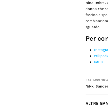
Nina Dobrev è
donna che sa 
fascino e spo
combinazione
sguardo.
Per co
Instagr
Wikipedi
IMDB
ARTICOLO PREC
Nikki Sande
ALTRE GA