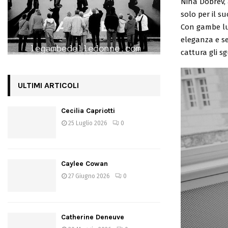
Nina Dobrev, 
solo per il s
Con gambe lun
eleganza e se
cattura gli sgu
ULTIMI ARTICOLI
Cecilia Capriotti
25 Luglio 2026
0
Caylee Cowan
27 Giugno 2026
0
Catherine Deneuve