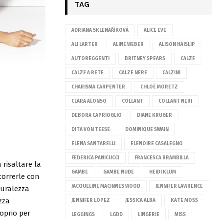
TAG
ADRIANA SKLENAŘÍKOVÁ
ALICE EVE
ALI LARTER
ALINE WEBER
ALISON HAISLIP
AUTOREGGENTI
BRITNEY SPEARS
CALZE
CALZE A RETE
CALZE NERE
CALZINI
CHARISMA CARPENTER
CHLOË MORETZ
CLARA ALONSO
COLLANT
COLLANT NERI
DEBORA CAPRIOGLIO
DIANE KRUGER
DITA VON TEESE
DOMINIQUE SWAIN
ELENA SANTARELLI
ELENOIRE CASALEGNO
FEDERICA PANICUCCI
FRANCESCA BRAMBILLA
risaltare la
GAMBE
GAMBE NUDE
HEIDI KLUM
correrle con
JACQUELINE MACINNES WOOD
JENNIFER LAWRENCE
turalezza
zza
JENNIFER LOPEZ
JESSICA ALBA
KATE MOSS
roprio per
LEGGINGS
LGDD
LINGERIE
MISS