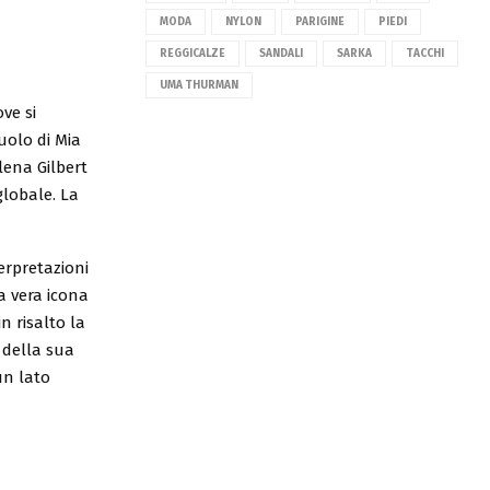
MODA
NYLON
PARIGINE
PIEDI
REGGICALZE
SANDALI
SARKA
TACCHI
UMA THURMAN
ve si
ruolo di Mia
lena Gilbert
globale. La
erpretazioni
na vera icona
n risalto la
 della sua
un lato