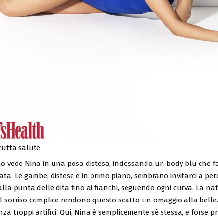
tutta salute
to vede Nina in una posa distesa, indossando un body blu che fa 
ata. Le gambe, distese e in primo piano, sembrano invitarci a per
lla punta delle dita fino ai fianchi, seguendo ogni curva. La na
il sorriso complice rendono questo scatto un omaggio alla belle
nza troppi artifici. Qui, Nina è semplicemente sé stessa, e forse p