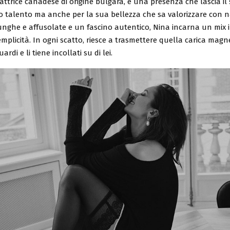
attrice canadese di origine bulgara, è una presenza che lascia i
uo talento ma anche per la sua bellezza che sa valorizzare con n
ghe e affusolate e un fascino autentico, Nina incarna un mix irr
mplicità. In ogni scatto, riesce a trasmettere quella carica magn
ardi e li tiene incollati su di lei.