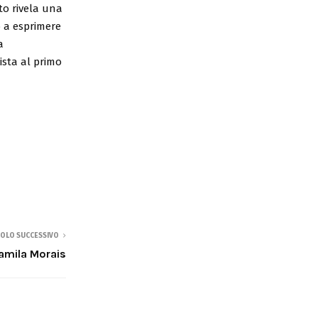
to rivela una
o a esprimere
a
sta al primo
COLO SUCCESSIVO
amila Morais