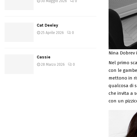
30 Maggio 2026
0
Cat Deeley
25 Aprile 2026
0
Nina Dobrev 
Cassie
Nel primo sca
28 Marzo 2026
0
con le gambe
mettono in ri
qualcosa di s
che invita a 
con un pizzic