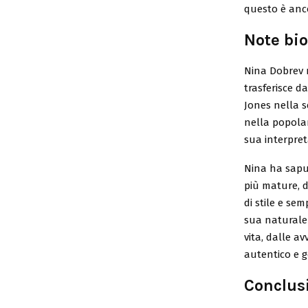
questo è ancor
Note bio
Nina Dobrev n
trasferisce da
Jones nella s
nella popolar
sua interpret
Nina ha saput
più mature, d
di stile e sem
sua naturale 
vita, dalle a
autentico e 
Conclus