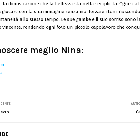
 la dimostrazione che la bellezza sta nella semplicità. Ogni scat
giocare con la sua immagine senza mai forzare i toni, riuscend
ntaneità allo stesso tempo. Le sue gambe e il suo sorriso sono l
 vincente, rendendo ogni foto un piccolo capolavoro che conqui
noscere meglio Nina:
am
a
EDENTE
ARTI
rson
C
MBE