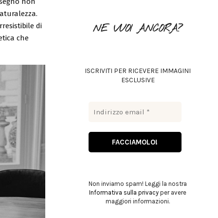
l segno non
o
aturalezza.
r
R
esistibile di
NE VUOI ANCORA?
:
C
etica che
H
ISCRIVITI PER RICEVERE IMMAGINI
ESCLUSIVE
Non inviamo spam! Leggi la nostra
Informativa sulla privacy
per avere
maggiori informazioni.