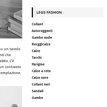
LEGS FASHION
Collant
Autoreggenti
Gambe nude
Recggicalze
su un tavolo
Calze
nti che
Tacchi
bito. C’è
Parigine
 un contrasto
Calze a rete
ntemplazione,
Calze nere
Collant neri
Sandali
Gambe