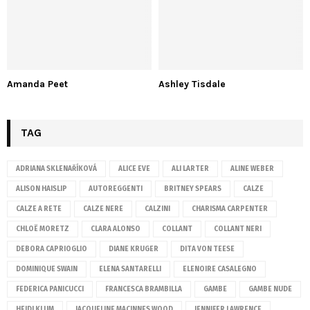
Amanda Peet
Ashley Tisdale
TAG
ADRIANA SKLENAŘÍKOVÁ
ALICE EVE
ALI LARTER
ALINE WEBER
ALISON HAISLIP
AUTOREGGENTI
BRITNEY SPEARS
CALZE
CALZE A RETE
CALZE NERE
CALZINI
CHARISMA CARPENTER
CHLOË MORETZ
CLARA ALONSO
COLLANT
COLLANT NERI
DEBORA CAPRIOGLIO
DIANE KRUGER
DITA VON TEESE
DOMINIQUE SWAIN
ELENA SANTARELLI
ELENOIRE CASALEGNO
FEDERICA PANICUCCI
FRANCESCA BRAMBILLA
GAMBE
GAMBE NUDE
HEIDI KLUM
JACQUELINE MACINNES WOOD
JENNIFER LAWRENCE