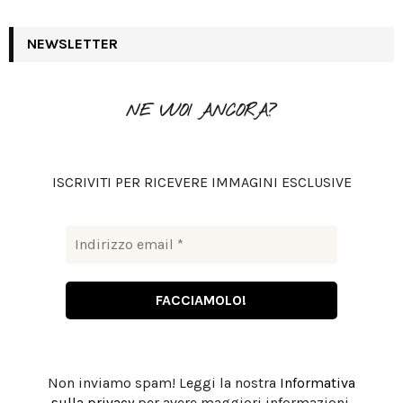
a
S
r
c
NEWSLETTER
E
h
f
A
o
NE VUOI ANCORA?
r
R
:
C
ISCRIVITI PER RICEVERE IMMAGINI ESCLUSIVE
H
Non inviamo spam! Leggi la nostra
Informativa
sulla privacy
per avere maggiori informazioni.