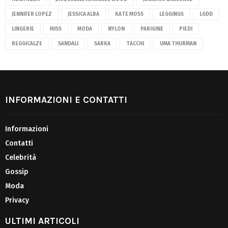
JENNIFER LOPEZ
JESSICA ALBA
KATE MOSS
LEGGINGS
LGDD
LINGERIE
MISS
MODA
NYLON
PARIGINE
PIEDI
REGGICALZE
SANDALI
SARKA
TACCHI
UMA THURMAN
INFORMAZIONI E CONTATTI
Informazioni
Contatti
Celebrità
Gossip
Moda
Privacy
ULTIMI ARTICOLI