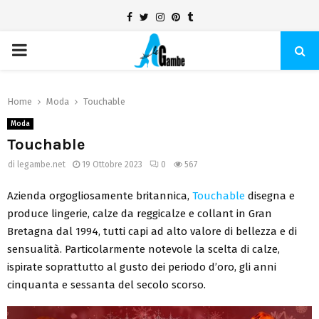
Facebook
Twitter
Instagram
Pinterest
Tumblr
PRIMARY
MENU
Home
Moda
Touchable
Moda
Touchable
di
legambe.net
19 Ottobre 2023
0
567
Azienda orgogliosamente britannica,
Touchable
disegna e
produce lingerie, calze da reggicalze e collant in Gran
Bretagna dal 1994, tutti capi ad alto valore di bellezza e di
sensualità. Particolarmente notevole la scelta di calze,
ispirate soprattutto al gusto dei periodo d’oro, gli anni
cinquanta e sessanta del secolo scorso.