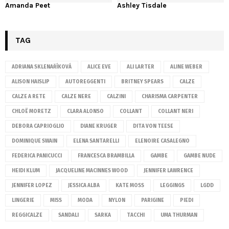
Amanda Peet
Ashley Tisdale
TAG
ADRIANA SKLENAŘÍKOVÁ
ALICE EVE
ALI LARTER
ALINE WEBER
ALISON HAISLIP
AUTOREGGENTI
BRITNEY SPEARS
CALZE
CALZE A RETE
CALZE NERE
CALZINI
CHARISMA CARPENTER
CHLOË MORETZ
CLARA ALONSO
COLLANT
COLLANT NERI
DEBORA CAPRIOGLIO
DIANE KRUGER
DITA VON TEESE
DOMINIQUE SWAIN
ELENA SANTARELLI
ELENOIRE CASALEGNO
FEDERICA PANICUCCI
FRANCESCA BRAMBILLA
GAMBE
GAMBE NUDE
HEIDI KLUM
JACQUELINE MACINNES WOOD
JENNIFER LAWRENCE
JENNIFER LOPEZ
JESSICA ALBA
KATE MOSS
LEGGINGS
LGDD
LINGERIE
MISS
MODA
NYLON
PARIGINE
PIEDI
REGGICALZE
SANDALI
SARKA
TACCHI
UMA THURMAN