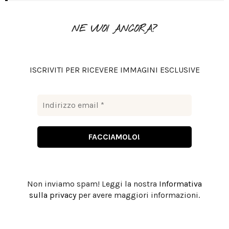
f
A
o
NE VUOI ANCORA?
r
R
:
C
ISCRIVITI PER RICEVERE IMMAGINI ESCLUSIVE
H
Non inviamo spam! Leggi la nostra
Informativa
sulla privacy
per avere maggiori informazioni.