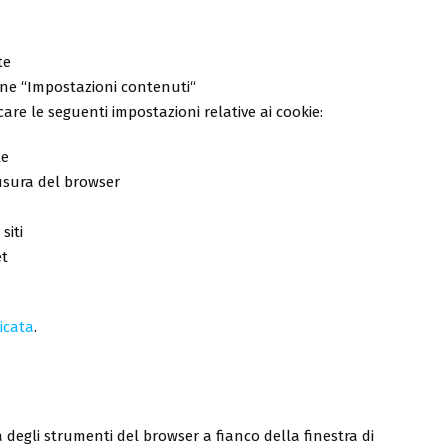
te
tone “Impostazioni contenuti“
care le seguenti impostazioni relative ai cookie:
le
iusura del browser
siti
et
icata
.
 degli strumenti del browser a fianco della finestra di