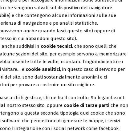
 meglio e per raccogliere informazioni sulle statistiche di
testo che vengono salvati sul dispositivo del navigatore
obile) e che contengono alcune informazioni sulle sue
erienza di navigazione e pe analisi statistiche.
pravvivono anche quando lasci questo sito) oppure di
esso in cui abbandoni questo sito).
 anche suddivisi in
cookie tecnici
, che sono quelli che
alcune sezioni del sito, per esempio servono a memorizzare
bba inserirle tutte le volte, ricordano l’ingrandimento e i
i visitare… e
cookie analitici
, in questo caso ci servono per
ori del sito, sono dati sostanzialmente anonimi e ci
tori per provare a costruire un sito migliore.
ase a chi li gestisce, chi ne ha il controllo. Su legambe.net
 dal nostro stesso sito, oppure
cookie di terze parti
che non
artengono a questa seconda tipologia quei cookie che sono
o i software che permettono di generare le mappe, i servizi
scono l’integrazione con i social network come facebook,