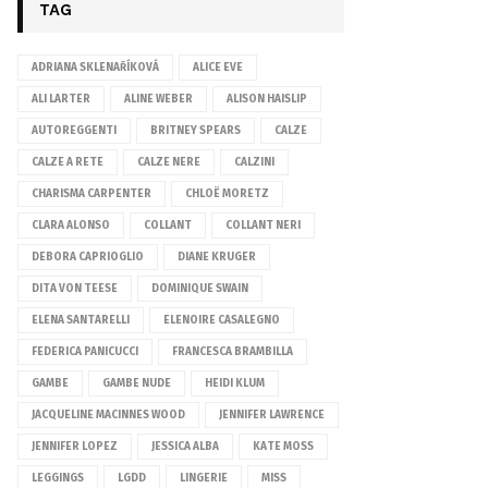
TAG
ADRIANA SKLENAŘÍKOVÁ
ALICE EVE
ALI LARTER
ALINE WEBER
ALISON HAISLIP
AUTOREGGENTI
BRITNEY SPEARS
CALZE
CALZE A RETE
CALZE NERE
CALZINI
CHARISMA CARPENTER
CHLOË MORETZ
CLARA ALONSO
COLLANT
COLLANT NERI
DEBORA CAPRIOGLIO
DIANE KRUGER
DITA VON TEESE
DOMINIQUE SWAIN
ELENA SANTARELLI
ELENOIRE CASALEGNO
FEDERICA PANICUCCI
FRANCESCA BRAMBILLA
GAMBE
GAMBE NUDE
HEIDI KLUM
JACQUELINE MACINNES WOOD
JENNIFER LAWRENCE
JENNIFER LOPEZ
JESSICA ALBA
KATE MOSS
LEGGINGS
LGDD
LINGERIE
MISS