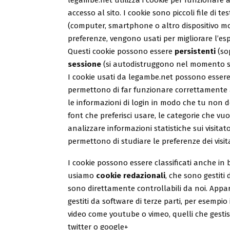
legambe.net utilizza i cookie per funzionare al
accesso al sito. I cookie sono piccoli file di 
(computer, smartphone o altro dispositivo m
preferenze, vengono usati per migliorare l’esp
Questi cookie possono essere
persistenti
(so
sessione
(si autodistruggono nel momento st
I cookie usati da legambe.net possono essere
permettono di far funzionare correttamente 
le informazioni di login in modo che tu non de
font che preferisci usare, le categorie che vuo
analizzare informazioni statistiche sui visitat
permettono di studiare le preferenze dei visita
I cookie possono essere classificati anche in b
usiamo
cookie redazionali
, che sono gestiti
sono direttamente controllabili da noi. App
gestiti da software di terze parti, per esempi
video come youtube o vimeo, quelli che gesti
twitter o google+