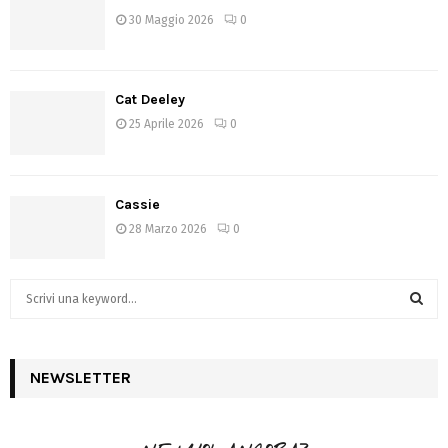
30 Maggio 2026
0
Cat Deeley
25 Aprile 2026
0
Cassie
28 Marzo 2026
0
S
e
a
S
r
c
NEWSLETTER
E
h
f
A
o