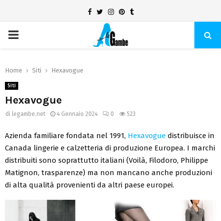
Facebook
Twitter
Instagram
Pinterest
Tumblr
PRIMARY
MENU
Home
Siti
Hexavogue
Siti
Hexavogue
di
legambe.net
4 Gennaio 2024
0
523
Azienda familiare fondata nel 1991,
Hexavogue
distribuisce in
Canada lingerie e calzetteria di produzione Europea. I marchi
distribuiti sono soprattutto italiani (Voilà, Filodoro, Philippe
Matignon, trasparenze) ma non mancano anche produzioni
di alta qualità provenienti da altri paese europei.