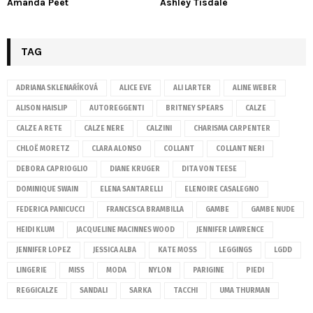
Amanda Peet
Ashley Tisdale
TAG
ADRIANA SKLENAŘÍKOVÁ
ALICE EVE
ALI LARTER
ALINE WEBER
ALISON HAISLIP
AUTOREGGENTI
BRITNEY SPEARS
CALZE
CALZE A RETE
CALZE NERE
CALZINI
CHARISMA CARPENTER
CHLOË MORETZ
CLARA ALONSO
COLLANT
COLLANT NERI
DEBORA CAPRIOGLIO
DIANE KRUGER
DITA VON TEESE
DOMINIQUE SWAIN
ELENA SANTARELLI
ELENOIRE CASALEGNO
FEDERICA PANICUCCI
FRANCESCA BRAMBILLA
GAMBE
GAMBE NUDE
HEIDI KLUM
JACQUELINE MACINNES WOOD
JENNIFER LAWRENCE
JENNIFER LOPEZ
JESSICA ALBA
KATE MOSS
LEGGINGS
LGDD
LINGERIE
MISS
MODA
NYLON
PARIGINE
PIEDI
REGGICALZE
SANDALI
SARKA
TACCHI
UMA THURMAN