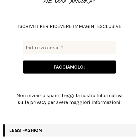
NE VUOI ANCORA?
r
R
:
C
ISCRIVITI PER RICEVERE IMMAGINI ESCLUSIVE
H
Non inviamo spam! Leggi la nostra
Informativa
sulla privacy
per avere maggiori informazioni.
LEGS FASHION