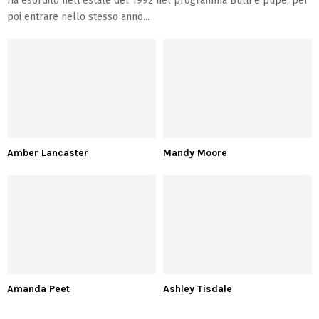
Ha esordito nell’estate del 1992 nel programma Bulli e pupe, per
poi entrare nello stesso anno...
Amber Lancaster
Mandy Moore
Amanda Peet
Ashley Tisdale