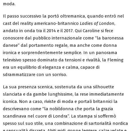
moda.
Il passo successivo la portò oltremanica, quando entrò nel
cast del reality americano-britannico
Ladies of London
,
andato in onda tra il 2014 e il 2017. Qui Caroline si fece
conoscere dal pubblico internazionale come “la baronessa
danese” dal portamento regale, ma anche come donna
ironica e sorprendentemente semplice. In un panorama
televisivo spesso dominato da tensioni e rivalità, la Fleming
era un equilibrio di eleganza e calma, capace di
sdrammatizzare con un sorriso.
La sua presenza scenica, sostenuta da una silhouette
slanciata e da gambe lunghissime, la rese immediatamente
iconica. Non a caso, riviste di moda e portali britannici la
descrivevano come “la nobildonna che porta la grazia
scandinava nel cuore di Londra”. La stampa si soffermò
spesso sul suo stile, una combinazione di sartorialità nordica
e sensualità discreta. Abiti midi, gonne leggere, calze velate e