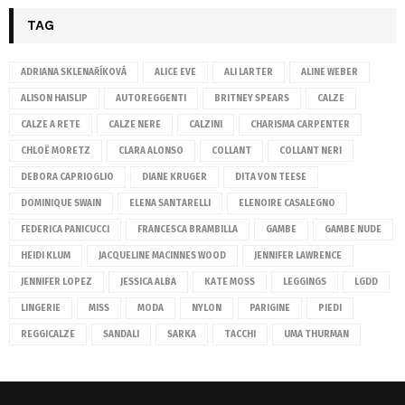
TAG
ADRIANA SKLENAŘÍKOVÁ
ALICE EVE
ALI LARTER
ALINE WEBER
ALISON HAISLIP
AUTOREGGENTI
BRITNEY SPEARS
CALZE
CALZE A RETE
CALZE NERE
CALZINI
CHARISMA CARPENTER
CHLOË MORETZ
CLARA ALONSO
COLLANT
COLLANT NERI
DEBORA CAPRIOGLIO
DIANE KRUGER
DITA VON TEESE
DOMINIQUE SWAIN
ELENA SANTARELLI
ELENOIRE CASALEGNO
FEDERICA PANICUCCI
FRANCESCA BRAMBILLA
GAMBE
GAMBE NUDE
HEIDI KLUM
JACQUELINE MACINNES WOOD
JENNIFER LAWRENCE
JENNIFER LOPEZ
JESSICA ALBA
KATE MOSS
LEGGINGS
LGDD
LINGERIE
MISS
MODA
NYLON
PARIGINE
PIEDI
REGGICALZE
SANDALI
SARKA
TACCHI
UMA THURMAN