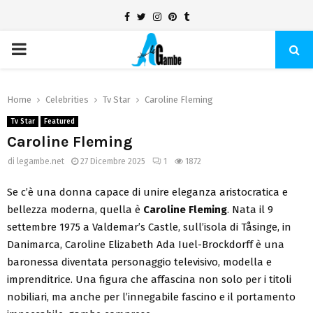
Facebook
Twitter
Instagram
Pinterest
Tumblr
PRIMARY
MENU
Home
Celebrities
Tv Star
Caroline Fleming
Tv Star
Featured
Caroline Fleming
di
legambe.net
27 Dicembre 2025
1
1872
Se c’è una donna capace di unire eleganza aristocratica e
bellezza moderna, quella è
Caroline Fleming
. Nata il 9
settembre 1975 a Valdemar’s Castle, sull’isola di Tåsinge, in
Danimarca, Caroline Elizabeth Ada Iuel-Brockdorff è una
baronessa diventata personaggio televisivo, modella e
imprenditrice. Una figura che affascina non solo per i titoli
nobiliari, ma anche per l’innegabile fascino e il portamento