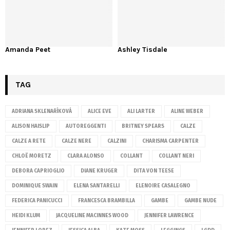
Amanda Peet
Ashley Tisdale
TAG
ADRIANA SKLENAŘÍKOVÁ
ALICE EVE
ALI LARTER
ALINE WEBER
ALISON HAISLIP
AUTOREGGENTI
BRITNEY SPEARS
CALZE
CALZE A RETE
CALZE NERE
CALZINI
CHARISMA CARPENTER
CHLOË MORETZ
CLARA ALONSO
COLLANT
COLLANT NERI
DEBORA CAPRIOGLIO
DIANE KRUGER
DITA VON TEESE
DOMINIQUE SWAIN
ELENA SANTARELLI
ELENOIRE CASALEGNO
FEDERICA PANICUCCI
FRANCESCA BRAMBILLA
GAMBE
GAMBE NUDE
HEIDI KLUM
JACQUELINE MACINNES WOOD
JENNIFER LAWRENCE