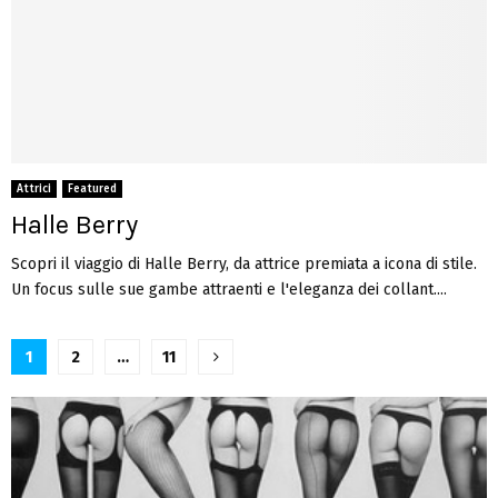
Attrici
Featured
Halle Berry
Scopri il viaggio di Halle Berry, da attrice premiata a icona di stile.
Un focus sulle sue gambe attraenti e l'eleganza dei collant....
Paginazione
1
2
…
11
degli
articoli