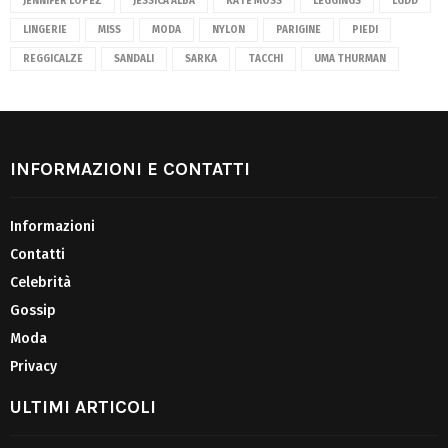
JENNIFER LOPEZ
JESSICA ALBA
KATE MOSS
LEGGINGS
LGDD
LINGERIE
MISS
MODA
NYLON
PARIGINE
PIEDI
REGGICALZE
SANDALI
SARKA
TACCHI
UMA THURMAN
INFORMAZIONI E CONTATTI
Informazioni
Contatti
Celebrità
Gossip
Moda
Privacy
ULTIMI ARTICOLI