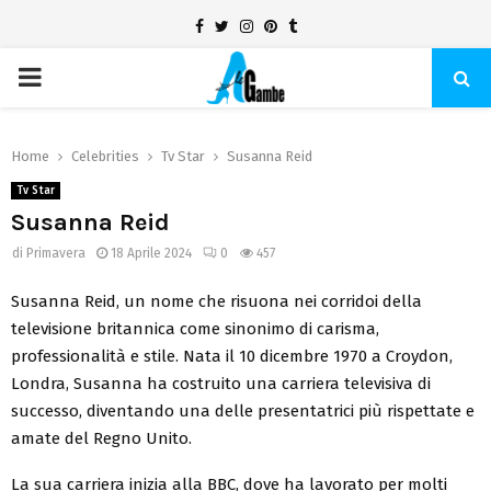
Facebook
Twitter
Instagram
Pinterest
Tumblr
PRIMARY
MENU
Home
Celebrities
Tv Star
Susanna Reid
Tv Star
Susanna Reid
di
Primavera
18 Aprile 2024
0
457
Susanna Reid, un nome che risuona nei corridoi della
televisione britannica come sinonimo di carisma,
professionalità e stile. Nata il 10 dicembre 1970 a Croydon,
Londra, Susanna ha costruito una carriera televisiva di
successo, diventando una delle presentatrici più rispettate e
amate del Regno Unito.
La sua carriera inizia alla BBC, dove ha lavorato per molti