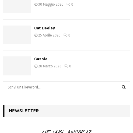
30 Maggio 2026
0
Cat Deeley
25 Aprile 2026
0
Cassie
28 Marzo 2026
0
S
e
a
S
r
c
NEWSLETTER
E
h
f
A
o