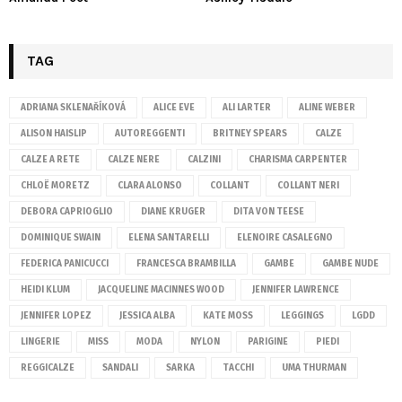
TAG
ADRIANA SKLENAŘÍKOVÁ
ALICE EVE
ALI LARTER
ALINE WEBER
ALISON HAISLIP
AUTOREGGENTI
BRITNEY SPEARS
CALZE
CALZE A RETE
CALZE NERE
CALZINI
CHARISMA CARPENTER
CHLOË MORETZ
CLARA ALONSO
COLLANT
COLLANT NERI
DEBORA CAPRIOGLIO
DIANE KRUGER
DITA VON TEESE
DOMINIQUE SWAIN
ELENA SANTARELLI
ELENOIRE CASALEGNO
FEDERICA PANICUCCI
FRANCESCA BRAMBILLA
GAMBE
GAMBE NUDE
HEIDI KLUM
JACQUELINE MACINNES WOOD
JENNIFER LAWRENCE
JENNIFER LOPEZ
JESSICA ALBA
KATE MOSS
LEGGINGS
LGDD
LINGERIE
MISS
MODA
NYLON
PARIGINE
PIEDI
REGGICALZE
SANDALI
SARKA
TACCHI
UMA THURMAN