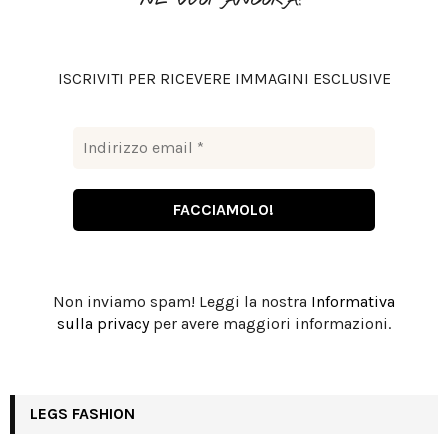
NE VUOI ANCORA?
r
R
:
C
ISCRIVITI PER RICEVERE IMMAGINI ESCLUSIVE
H
Non inviamo spam! Leggi la nostra
Informativa
sulla privacy
per avere maggiori informazioni.
LEGS FASHION