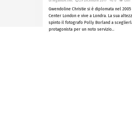
di
legambe.net
29 Dicembre 2017
0
1361
Gwendoline Christie si è diplomata nel 2005
Center London e vive a Londra. La sua altezz
spinto il fotografo Polly Borland a sceglier
protagonista per un noto servizio...