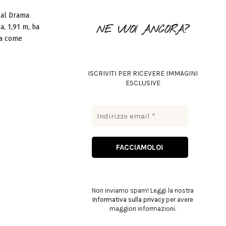
o
 al Drama
r
R
a, 1,91 m, ha
NE VUOI ANCORA?
:
la come
C
H
ISCRIVITI PER RICEVERE IMMAGINI
ESCLUSIVE
Non inviamo spam! Leggi la nostra
Informativa sulla privacy
per avere
maggiori informazioni.