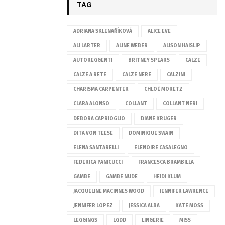
TAG
ADRIANA SKLENAŘÍKOVÁ
ALICE EVE
ALI LARTER
ALINE WEBER
ALISON HAISLIP
AUTOREGGENTI
BRITNEY SPEARS
CALZE
CALZE A RETE
CALZE NERE
CALZINI
CHARISMA CARPENTER
CHLOË MORETZ
CLARA ALONSO
COLLANT
COLLANT NERI
DEBORA CAPRIOGLIO
DIANE KRUGER
DITA VON TEESE
DOMINIQUE SWAIN
ELENA SANTARELLI
ELENOIRE CASALEGNO
FEDERICA PANICUCCI
FRANCESCA BRAMBILLA
GAMBE
GAMBE NUDE
HEIDI KLUM
JACQUELINE MACINNES WOOD
JENNIFER LAWRENCE
JENNIFER LOPEZ
JESSICA ALBA
KATE MOSS
LEGGINGS
LGDD
LINGERIE
MISS