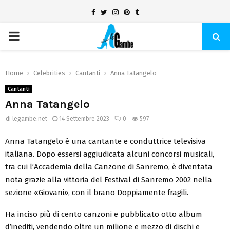
Facebook
Twitter
Instagram
Pinterest
Tumblr
PRIMARY
MENU
Home
Celebrities
Cantanti
Anna Tatangelo
Cantanti
Anna Tatangelo
di
legambe.net
14 Settembre 2023
0
597
Anna Tatangelo è una cantante e conduttrice televisiva
italiana. Dopo essersi aggiudicata alcuni concorsi musicali,
tra cui l’Accademia della Canzone di Sanremo, è diventata
nota grazie alla vittoria del Festival di Sanremo 2002 nella
sezione «Giovani», con il brano Doppiamente fragili.
Ha inciso più di cento canzoni e pubblicato otto album
d’inediti, vendendo oltre un milione e mezzo di dischi e