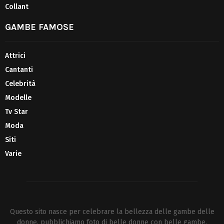
Collant
GAMBE FAMOSE
Attrici
Cantanti
Celebrità
Modelle
Tv Star
Moda
Siti
Varie
Questo sito nasce per celebrare la bellezza delle gambe delle
donne. pubblichiamo foto di belle donne con belle gambe,