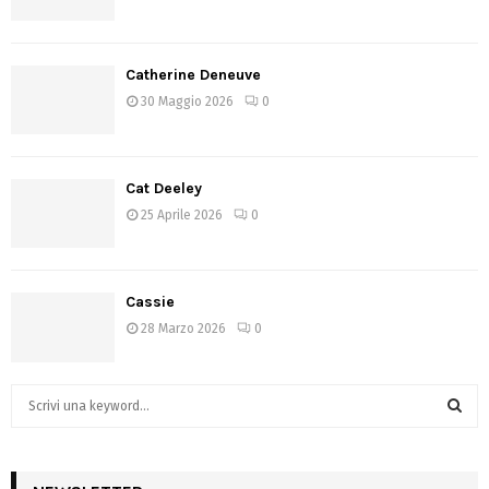
Catherine Deneuve
30 Maggio 2026
0
Cat Deeley
25 Aprile 2026
0
Cassie
28 Marzo 2026
0
S
e
a
S
r
c