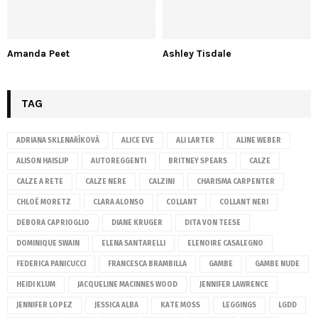
Amanda Peet
Ashley Tisdale
TAG
ADRIANA SKLENAŘÍKOVÁ
ALICE EVE
ALI LARTER
ALINE WEBER
ALISON HAISLIP
AUTOREGGENTI
BRITNEY SPEARS
CALZE
CALZE A RETE
CALZE NERE
CALZINI
CHARISMA CARPENTER
CHLOË MORETZ
CLARA ALONSO
COLLANT
COLLANT NERI
DEBORA CAPRIOGLIO
DIANE KRUGER
DITA VON TEESE
DOMINIQUE SWAIN
ELENA SANTARELLI
ELENOIRE CASALEGNO
FEDERICA PANICUCCI
FRANCESCA BRAMBILLA
GAMBE
GAMBE NUDE
HEIDI KLUM
JACQUELINE MACINNES WOOD
JENNIFER LAWRENCE
JENNIFER LOPEZ
JESSICA ALBA
KATE MOSS
LEGGINGS
LGDD