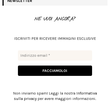
NEWSLETTER
E
h
f
A
o
NE VUOI ANCORA?
r
R
:
C
ISCRIVITI PER RICEVERE IMMAGINI ESCLUSIVE
H
Non inviamo spam! Leggi la nostra
Informativa
sulla privacy
per avere maggiori informazioni.