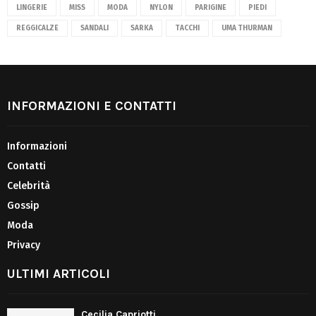
LINGERIE
MISS
MODA
NYLON
PARIGINE
PIEDI
REGGICALZE
SANDALI
SARKA
TACCHI
UMA THURMAN
INFORMAZIONI E CONTATTI
Informazioni
Contatti
Celebrità
Gossip
Moda
Privacy
ULTIMI ARTICOLI
Cecilia Capriotti