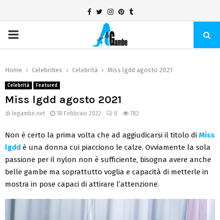
Facebook
Twitter
Instagram
Pinterest
Tumblr
PRIMARY
MENU
Home
Celebrities
Celebrità
Miss lgdd agosto 2021
Celebrità
Featured
Miss lgdd agosto 2021
di
legambe.net
18 Febbraio 2022
0
782
Non è certo la prima volta che ad aggiudicarsi il titolo di
Miss
lgdd
è una donna cui piacciono le calze. Ovviamente la sola
passione per il nylon non è sufficiente, bisogna avere anche
belle gambe ma soprattutto voglia e capacità di metterle in
mostra in pose capaci di attirare l’attenzione.