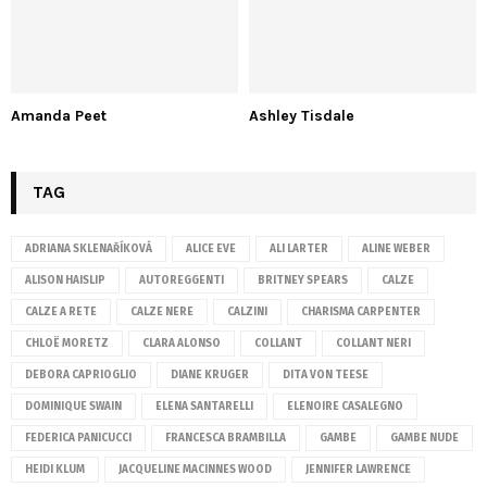
Amanda Peet
Ashley Tisdale
TAG
ADRIANA SKLENAŘÍKOVÁ
ALICE EVE
ALI LARTER
ALINE WEBER
ALISON HAISLIP
AUTOREGGENTI
BRITNEY SPEARS
CALZE
CALZE A RETE
CALZE NERE
CALZINI
CHARISMA CARPENTER
CHLOË MORETZ
CLARA ALONSO
COLLANT
COLLANT NERI
DEBORA CAPRIOGLIO
DIANE KRUGER
DITA VON TEESE
DOMINIQUE SWAIN
ELENA SANTARELLI
ELENOIRE CASALEGNO
FEDERICA PANICUCCI
FRANCESCA BRAMBILLA
GAMBE
GAMBE NUDE
HEIDI KLUM
JACQUELINE MACINNES WOOD
JENNIFER LAWRENCE