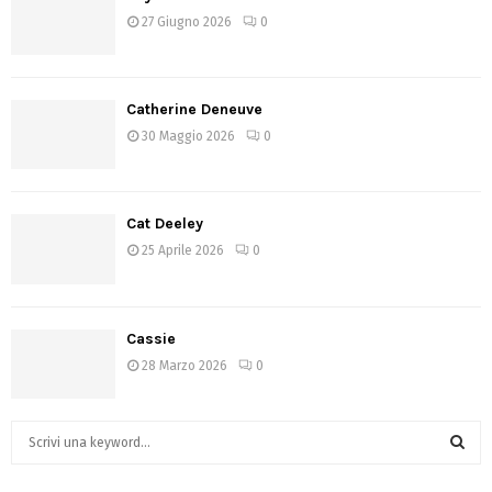
27 Giugno 2026
0
Catherine Deneuve
30 Maggio 2026
0
Cat Deeley
25 Aprile 2026
0
Cassie
28 Marzo 2026
0
S
e
a
S