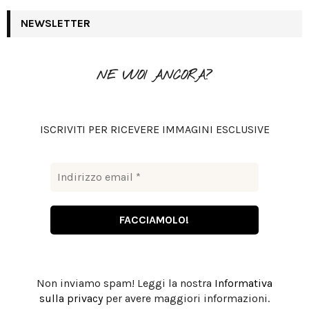
r
c
NEWSLETTER
E
h
f
A
o
NE VUOI ANCORA?
r
R
:
C
ISCRIVITI PER RICEVERE IMMAGINI ESCLUSIVE
H
Non inviamo spam! Leggi la nostra
Informativa
sulla privacy
per avere maggiori informazioni.